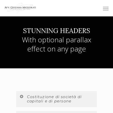
Skip
Men
to
main
content
STUNNING HEADERS
With optional parallax
effect on any page
Costituzione di società di
capitali e di persone
Lorem ipsum dolor sit amet, consectetur