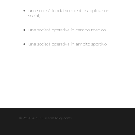
una società fondatrice di siti e applicazioni
social;
una società operativa in campo medico.
una società operativa in ambito sportivo.
© 2026 Avv. Giuliana Migliorati.