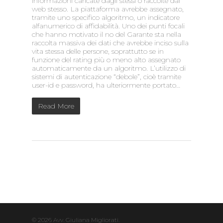
informazioni caricate dagli stessi o raccolte dal
web stesso. La piattaforma avrebbe assegnato,
tramite uno specifico algoritmo, un indicatore
alfanumerico di affidabilità. Uno dei punti focali
che hanno motivato il no del Garante sta nella
raccolta massiva dei dati che avrebbe inciso sulla
vita stessa delle persone, soprattutto se in
funzione del rating più o meno alto assegnato
automaticamente da un algoritmo. L’utilizzo di
sistemi di autenticazione “debole”, cioè tramite
user-id e password, ha ulteriormente portato…
Read More
© 2026 Avv. Giuliana Migliorati.