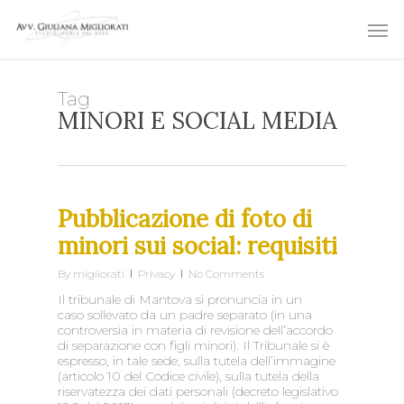
Skip
Men
to
main
content
Tag
MINORI E SOCIAL MEDIA
Pubblicazione di foto di
minori sui social: requisiti
By
migliorati
Privacy
No Comments
Il tribunale di Mantova si pronuncia in un
caso sollevato da un padre separato (in una
controversia in materia di revisione dell’accordo
di separazione con figli minori). Il Tribunale si è
espresso, in tale sede, sulla tutela dell’immagine
(articolo 10 del Codice civile), sulla tutela della
riservatezza dei dati personali (decreto legislativo