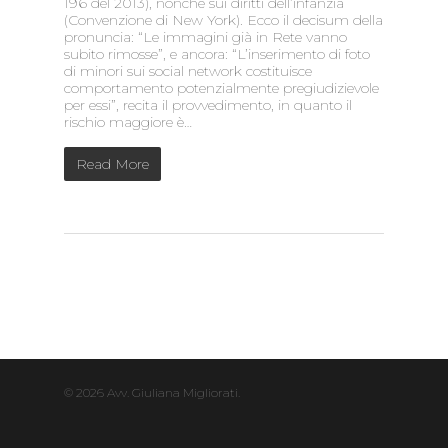
196 del 2013), nonché sui diritti dell’infanzia
(Convenzione di New York). Ecco il decisum della
pronuncia: “Le immagini già in Rete vanno
subito rimosse”, e ancora: “L’inserimento di foto
di minori sui social network costituisce
comportamento potenzialmente pregiudizievole
per essi”, recita il provvedimento, in quanto il
rischio maggiore è…
Read More
© 2026 Avv. Giuliana Migliorati.