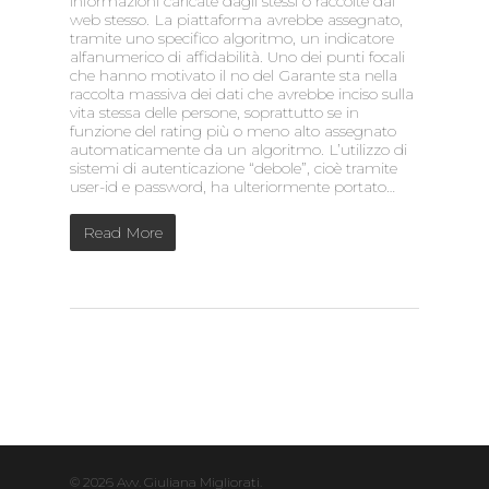
informazioni caricate dagli stessi o raccolte dal
web stesso. La piattaforma avrebbe assegnato,
tramite uno specifico algoritmo, un indicatore
alfanumerico di affidabilità. Uno dei punti focali
che hanno motivato il no del Garante sta nella
raccolta massiva dei dati che avrebbe inciso sulla
vita stessa delle persone, soprattutto se in
funzione del rating più o meno alto assegnato
automaticamente da un algoritmo. L’utilizzo di
sistemi di autenticazione “debole”, cioè tramite
user-id e password, ha ulteriormente portato…
Read More
© 2026 Avv. Giuliana Migliorati.